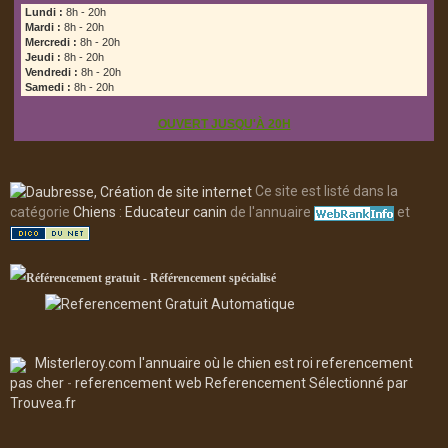
Lundi :
8h - 20h
Mardi :
8h - 20h
Mercredi :
8h - 20h
Jeudi :
8h - 20h
Vendredi :
8h - 20h
Samedi :
8h - 20h
OUVERT JUSQU'À 20H
Ce site est listé dans la
catégorie
Chiens
:
Educateur canin
de l'annuaire
et
Misterleroy.com l'annuaire où le chien est roi
referencement
pas cher
-
referencement web
Referencement
Sélectionné par
Trouvea.fr