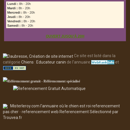
Lundi :
8h - 20h
Mardi :
8h - 20h
Mercredi :
8h - 20h
Jeudi :
8h - 20h
Vendredi :
8h - 20h
Samedi :
8h - 20h
OUVERT JUSQU'À 20H
Ce site est listé dans la
catégorie
Chiens
:
Educateur canin
de l'annuaire
et
Misterleroy.com l'annuaire où le chien est roi
referencement
pas cher
-
referencement web
Referencement
Sélectionné par
Trouvea.fr