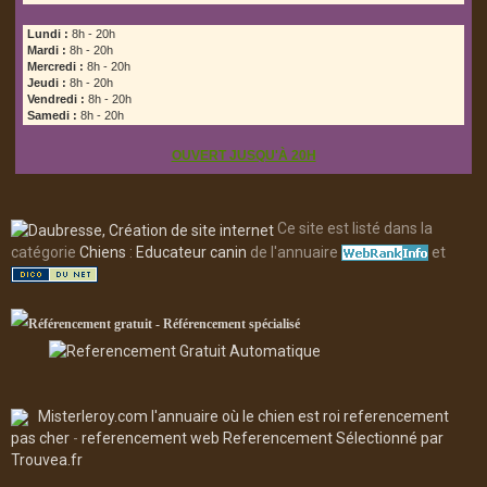
Lundi :
8h - 20h
Mardi :
8h - 20h
Mercredi :
8h - 20h
Jeudi :
8h - 20h
Vendredi :
8h - 20h
Samedi :
8h - 20h
OUVERT JUSQU'À 20H
Ce site est listé dans la
catégorie
Chiens
:
Educateur canin
de l'annuaire
et
Misterleroy.com l'annuaire où le chien est roi
referencement
pas cher
-
referencement web
Referencement
Sélectionné par
Trouvea.fr