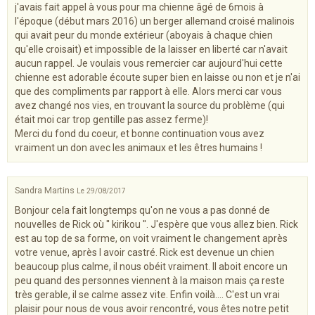
j'avais fait appel à vous pour ma chienne âgé de 6mois à
l'époque (début mars 2016) un berger allemand croisé malinois
qui avait peur du monde extérieur (aboyais à chaque chien
qu'elle croisait) et impossible de la laisser en liberté car n'avait
aucun rappel. Je voulais vous remercier car aujourd'hui cette
chienne est adorable écoute super bien en laisse ou non et je n'ai
que des compliments par rapport à elle. Alors merci car vous
avez changé nos vies, en trouvant la source du problème (qui
était moi car trop gentille pas assez ferme)!
Merci du fond du coeur, et bonne continuation vous avez
vraiment un don avec les animaux et les êtres humains !
Sandra Martins
Le 29/08/2017
Bonjour cela fait longtemps qu'on ne vous a pas donné de
nouvelles de Rick où '' kirikou ''. J'espère que vous allez bien. Rick
est au top de sa forme, on voit vraiment le changement après
votre venue, après l avoir castré. Rick est devenue un chien
beaucoup plus calme, il nous obéit vraiment. Il aboit encore un
peu quand des personnes viennent à la maison mais ça reste
très gerable, il se calme assez vite. Enfin voilà.... C'est un vrai
plaisir pour nous de vous avoir rencontré, vous êtes notre petit