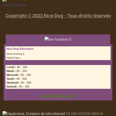
Créez votre badge
Copyright © 2022 Nice Dog - Tous droits réservés
Nice Dog Education
www.nicedog.fr
06000 Nice
Lundi :
8h - 20h
Mardi :
8h - 20h
Mercredi :
8h - 20h
Jeudi :
8h - 20h
Vendredi :
8h - 20h
Samedi :
8h - 20h
OUVERT JUSQU'À 20H
Ce site est listé dans la