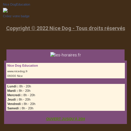
Nice DogEducation
Créez votre badge
Copyright © 2022 Nice Dog - Tous droits réservés
Nice Dog Education
www.nicedog.fr
06000 Nice
Lundi :
8h - 20h
Mardi :
8h - 20h
Mercredi :
8h - 20h
Jeudi :
8h - 20h
Vendredi :
8h - 20h
Samedi :
8h - 20h
OUVERT JUSQU'À 20H